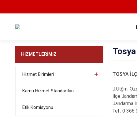
Tosya
HİZMETLERİMİZ
TOSYA İL
Hizmet Birimleri
J.Ütğm. Öz
Kamu Hizmet Standartları
İlçe Janda
Jandarma İ
Etik Komisyonu
Tel . 0 366