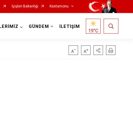
t
İçişleri Bakanlığı
Kastamonu
LERİMİZ
GÜNDEM
İLETİŞİM
19
°C
Hanönü
İhsangazi
İnebolu
Küre
Pınarbaşı
Şenpazar