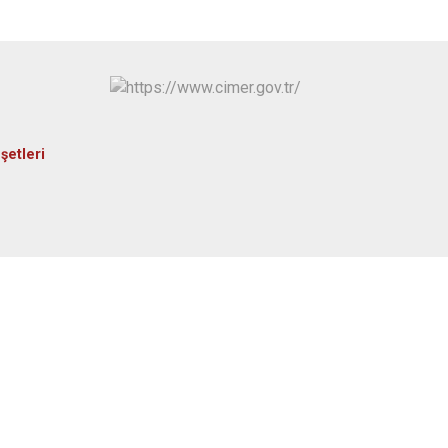
Seydiler
Taşköprü
Tosya
şetleri