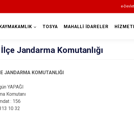
e-Devle
KAYMAKAMLIK
TOSYA
MAHALLİ İDARELER
HİZMET
Kastamonu
 İlçe Jandarma Komutanlığı
ÇE JANDARMA KOMUTANLIĞI
Abana
gün YAPAĞI
Ağlı
rma Komutanı
Araç
mdat : 156
 313 10 32
Azdavay
Bozkurt
Çatalzeytin