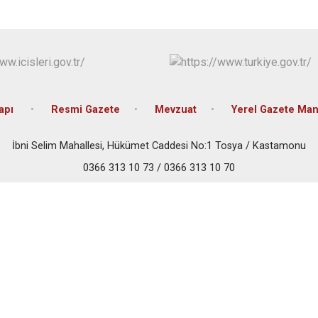
Cide
Daday
Devrekani
Doğanyurt
Kapı
Resmi Gazete
Mevzuat
Yerel Gazete Man
İbni Selim Mahallesi, Hükümet Caddesi No:1 Tosya / Kastamonu
0366 313 10 73 / 0366 313 10 70